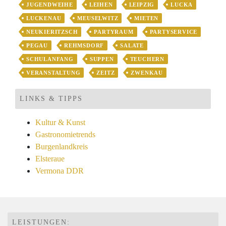
JUGENDWEIHE
LEIHEN
LEIPZIG
LUCKA
LUCKENAU
MEUSELWITZ
MIETEN
NEUKIERITZSCH
PARTYRAUM
PARTYSERVICE
PEGAU
REHMSDORF
SALATE
SCHULANFANG
SUPPEN
TEUCHERN
VERANSTALTUNG
ZEITZ
ZWENKAU
LINKS & TIPPS
Kultur & Kunst
Gastronomietrends
Burgenlandkreis
Elsteraue
Vermona DDR
LEISTUNGEN: