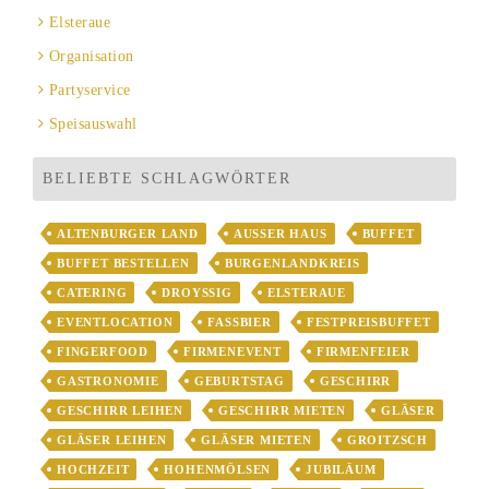
Elsteraue
Organisation
Partyservice
Speisauswahl
BELIEBTE SCHLAGWÖRTER
ALTENBURGER LAND
AUSSER HAUS
BUFFET
BUFFET BESTELLEN
BURGENLANDKREIS
CATERING
DROYSSIG
ELSTERAUE
EVENTLOCATION
FASSBIER
FESTPREISBUFFET
FINGERFOOD
FIRMENEVENT
FIRMENFEIER
GASTRONOMIE
GEBURTSTAG
GESCHIRR
GESCHIRR LEIHEN
GESCHIRR MIETEN
GLÄSER
GLÄSER LEIHEN
GLÄSER MIETEN
GROITZSCH
HOCHZEIT
HOHENMÖLSEN
JUBILÄUM